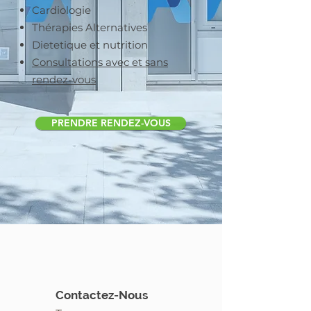
​​Cardiologie
Thérapies Alternatives
Dietetique et nutrition
Consultations avec et sans
rendez-vous
PRENDRE RENDEZ-VOUS
Contactez-Nous