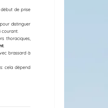
début de prise 
our distinguer 
i courant.
rs thoraciques, 
nt
.
vec brassard à 
s: cela dépend 