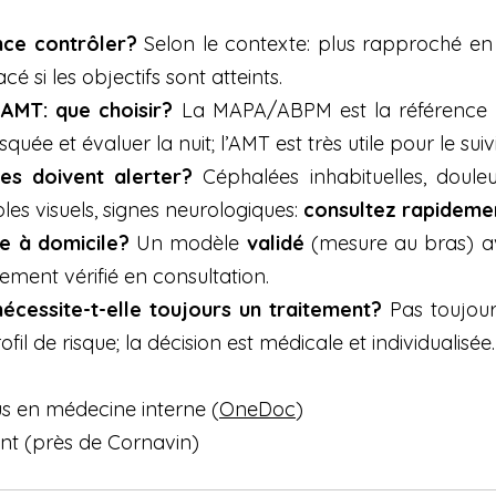
nce contrôler?
 Selon le contexte: plus rapproché en 
é si les objectifs sont atteints.
AMT: que choisir?
 La MAPA/ABPM est la référence p
ée et évaluer la nuit; l’AMT est très utile pour le suiv
s doivent alerter?
 Céphalées inhabituelles, douleu
les visuels, signes neurologiques: 
consultez rapideme
e à domicile?
 Un modèle 
validé
 (mesure au bras) a
lement vérifié en consultation.
nécessite-t-elle toujours un traitement?
 Pas toujour
ofil de risque; la décision est médicale et individualisée.
s en médecine interne (
OneDoc
)
nt (près de Cornavin)