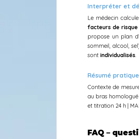
Interpréter et dé
Le médecin calcule
facteurs de risque
propose un plan d
sommeil, alcool, sel)
sont 
individualisés
.
Résumé pratique (
Contexte de mesure 
au bras homologué | D
et titration 24 h |
FAQ – quest