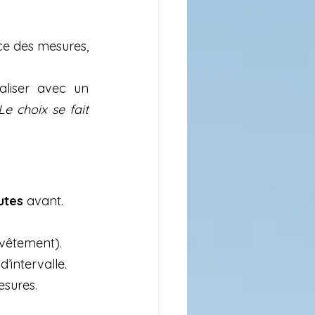
ce des mesures, 
; à réaliser avec un 
Le choix se fait 
utes
 avant.
 vêtement).
d’intervalle.
esures.