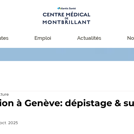
tes
Emploi
Actualités
No
cture
on à Genève: dépistage & su
oct. 2025