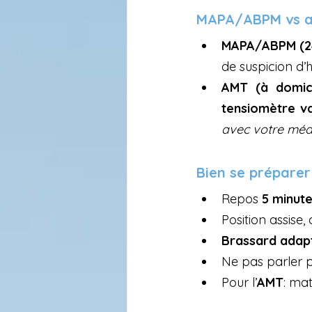
MAPA/ABPM vs au
MAPA/ABPM (2
de suspicion d’
AMT (à domici
tensiomètre va
avec votre médec
Bien se préparer
Repos 
5 minut
Position assise,
Brassard adap
Ne pas parler p
Pour l’
AMT
: mat