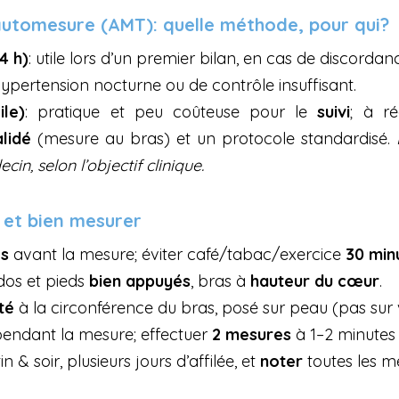
tomesure (AMT): quelle méthode, pour qui?
4 h)
: utile lors d’un premier bilan, en cas de discordan
hypertension nocturne ou de contrôle insuffisant.
le)
: pratique et peu coûteuse pour le 
suivi
lidé
 (mesure au bras) et un protocole standardisé. 
in, selon l’objectif clinique.
 et bien mesurer
es
 avant la mesure; éviter café/tabac/exercice 
30 min
 dos et pieds 
bien appuyés
, bras à 
hauteur du cœur
.
té
 à la circonférence du bras, posé sur peau (pas sur
endant la mesure; effectuer 
2 mesures
 à 1–2 minutes 
in & soir, plusieurs jours d’affilée, et 
noter
 toutes les m