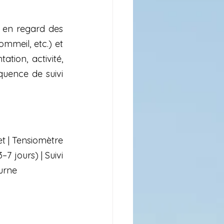
 (cabinet, MAPA/ABPM, AMT), les met en regard des 
mmeil, etc.) et 
tation, activité, 
équence de suivi 
 | Tensiomètre 
7 jours) | Suivi 
urne