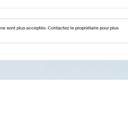
e sont plus acceptés. Contactez le propriétaire pour plus
Bilan cognitif et
Éch
attentionnel chez l’enfant
récu
: pourquoi et quand le
esse
réaliser ?
phys
prév