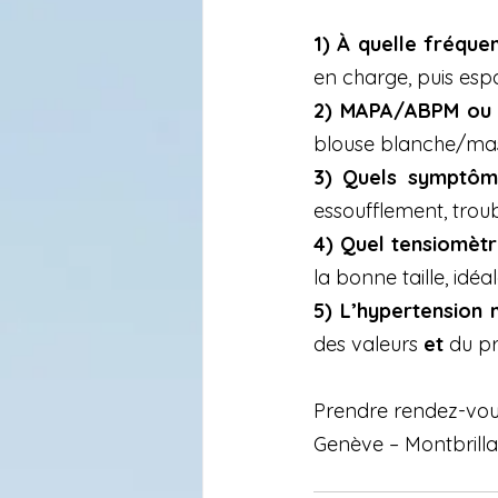
1) À quelle fréque
en charge, puis espac
2) MAPA/ABPM ou 
blouse blanche/masqu
3) Quels symptôme
essoufflement, troub
4) Quel tensiomètr
la bonne taille, idéa
5) L’hypertension 
des valeurs 
et
 du pr
Prendre rendez-vou
Genève – Montbrilla