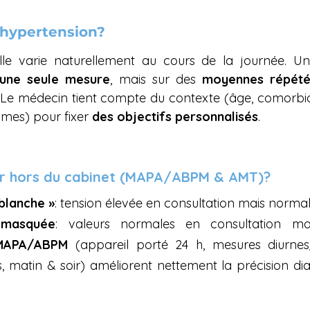
’hypertension?
elle varie naturellement au cours de la journée. Un
une seule mesure
, mais sur des 
moyennes répét
 Le médecin tient compte du contexte (âge, comorbidit
mes) pour fixer 
des objectifs personnalisés
.
r hors du cabinet (MAPA/ABPM & AMT)?
 blanche »
: tension élevée en consultation mais normal
 masquée
: valeurs normales en consultation ma
MAPA/ABPM
 (appareil porté 24 h, mesures diurnes
s, matin & soir) améliorent nettement la précision dia