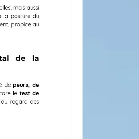
es, mais aussi 
e la posture du 
nt, propice au 
tal de la 
é de 
peurs, de 
ore le 
test de 
du regard des 