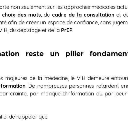
rté non seulement sur les approches médicales actuell
 
choix des mots
, du 
cadre de la consultation
 et d
nté afin de créer un espace de confiance, sans jugeme
IH, du dépistage et de la 
PrEP
.
rmation reste un pilier fondamen
es majeures de la médecine, le VIH demeure entour
nformation
. De nombreuses personnes retardent enc
par crainte, par manque d’information ou par peur 
ntiel de rappeler que: