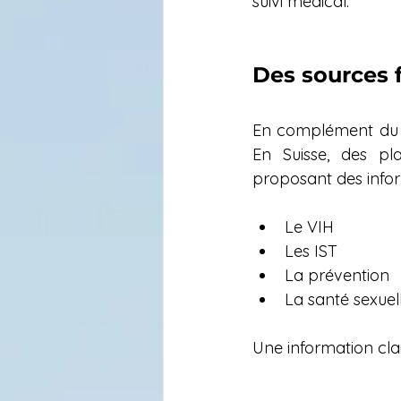
suivi médical. 
Des sources f
En complément du su
En Suisse, des p
proposant des inform
Le VIH
Les IST
La prévention
La santé sexuel
Une information clai