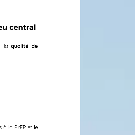
eu central
r la 
qualité de 
s à la PrEP et le 