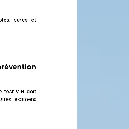
bles, sûres et 
évention 
e test VIH doit 
utres examens 