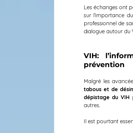
Les échanges ont po
sur l’importance du
professionnel de sa
dialogue autour du V
VIH: l’info
prévention
Malgré les avancé
tabous et de dési
dépistage du VIH
 
autres.
Il est pourtant esse