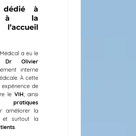
dédié à 
n, à la 
l’accueil 
 Médical a eu le 
e 
Dr Olivier 
ement interne 
dicale. À cette 
 expérience de 
re le 
VIH
, ainsi 
s pratiques 
r améliorer la 
prévention, le dépistage et surtout la 
tients
.