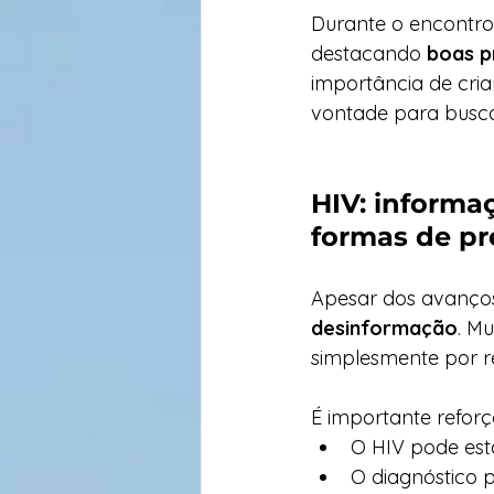
Durante o encontro,
destacando 
boas pr
importância de cria
vontade para buscar
HIV: informaç
formas de p
Apesar dos avanços
desinformação
. M
simplesmente por r
É importante reforç
O HIV pode est
O diagnóstico