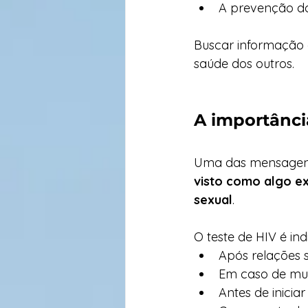
A prevenção do 
Buscar informação c
saúde dos outros.
A importânci
Uma das mensagens 
visto como algo e
sexual
.
O teste de HIV é ind
Após relações 
Em caso de mu
Antes de iniciar