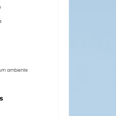
e
a
 um ambiente 
s 