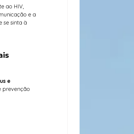
e ao HIV, 
omunicação e a 
se sinta à 
is 
us e 
re prevenção 