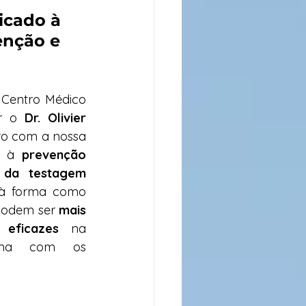
cado à 
enção e 
o Centro Médico 
r o 
Dr. Olivier 
o com a nossa 
o à 
prevenção 
 da testagem 
 à forma como 
podem ser 
mais 
 eficazes
 na 
ema com os 