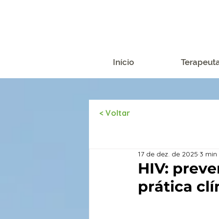
Início
Terapeut
< Voltar
Todos os artigos
17 de dez. de 2025
3 min 
HIV: prev
prática clí