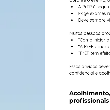
Durante o evento, o 
A PrEP é segur
Exige exames 
Deve sempre vi
Muitas pessoas pr
“Como iniciar a
“A PrEP é indi
“PrEP tem efeit
Essas dúvidas deve
confidencial e acolh
Acolhimento,
profissionai