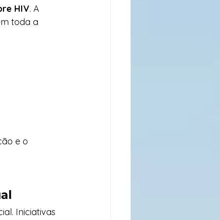
re HIV
. A 
em toda a 
ção e o 
al
. Iniciativas 