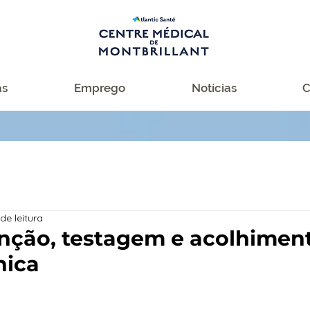
as
Emprego
Notícias
C
de leitura
enção, testagem e acolhimen
nica