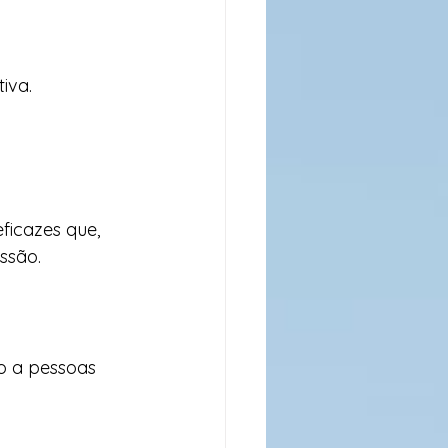
iva.
ficazes que, 
ssão.
o a pessoas 