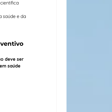
ientífica
a saúde e da 
eventivo
ão deve ser 
 em saúde 