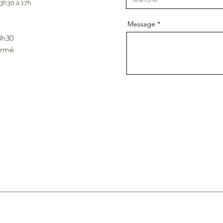
3h30 à 17h
Message
8h30
ermé