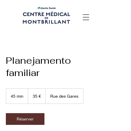
Planejamento
familiar
35
euros
45 min
4
35 €
Rue des Gares
5
m
i
n
Réserver